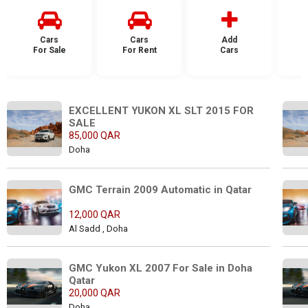
Cars
Cars
Add
For Sale
For Rent
Cars
F
EXCELLENT YUKON XL SLT 2015 FOR 
SALE
85,000 QAR
Doha
GMC Terrain 2009 Automatic in Qatar
12,000 QAR
Al Sadd , Doha
GMC Yukon XL 2007 For Sale in Doha 
Qatar
20,000 QAR
Doha