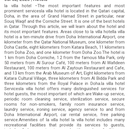
la villa hotel –The most important features and most
prominent servicesla villa hotel is located in the Qatari capital,
Doha, in the area of Grand Hamad Street in particular, near
Souq Waqif and the Corniche Street. It is one of the best hotels
in Qatar. Through this article, we will learn about the hotel and
its most important features. Areas close to la villa hotella villa
hotel is a ten-minute drive from Doha International Airport, one
kilometer from the Qatar National Museum, one kilometer from
Doha Castle, eight kilometers from Katara Beach, 11 kilometers
from Doha Zoo, and one kilometer from Doha Zoo.The hotel is
1 km from Doha Corniche, 1.2 from the famous Mia Park, only
50 meters from Al Surour Café, 100 meters from Al Wafideen
Restaurant, 100 meters from Al Zaytoun Restaurant and Cafe,
and 13 km from the Arab Museum of Art, Eight kilometers from
Katara Cultural Village, three kilometers from Al Bidda Park and
three kilometers from the Royal Palace in Doha.la villa hotel
Servicesla villa hotel offers many distinguished services for
hotel guests, the most important of which are:Wake-up service,
periodic room cleaning service, sterilization service, secure
rooms for non-smokers, family room insurance service,
laundry service, ironing service, agency service to and from
Doha International Airport, car rental service, free parking
service.Amenities of la villa hotel la villa hotel includes many
recreational facilities that provide its services to guests,