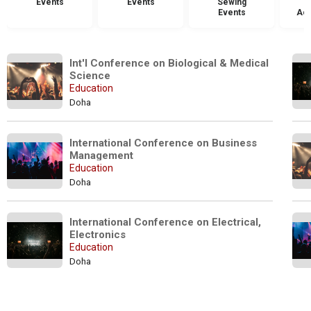
Events
Events
Sewing
Events
Acc
Int'l Conference on Biological & Medical 
Science
Education
Doha
International Conference on Business 
Management 
Education
Doha
International Conference on Electrical, 
Electronics
Education
Doha