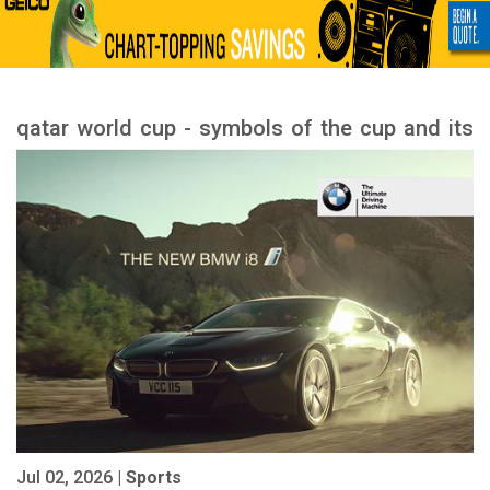
qatar world cup - symbols of the cup and its
meanings
Jul 02, 2026 |
Sports