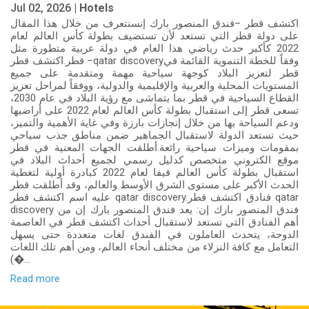
Jul 02, 2026 |
Hotels
اكتشف قطر –فندق المنصور بارك إنسنتعرف من خلال هذا المقال
على دولة قطر التي تستعد لأن تستضيف بطولة كأس العالم لعام
2022 كأكبر حدث رياضي هذا العام في دولة عربية متطورة مثل
قطر.اكتشف قطر –qatar discoveryوفقاً للخطة التنموية القائمة في
قطر لتعزيز البلاد كوجهة سياحية مهمة ومتقدمة على جميع
المستويات المحلية والعربية والإقليمية والدولية، ووفقاً لمراحل تعزيز
القطاع السياحية في قطر بما يتماشى مع رؤية البلاد في عام 2030،
تسعى قطر إلى استقبال بطولة كأس العالم لعام 2022 على أراضيها
ودعم السياحة بها من خلال إنجازات بارزة وفي غاية الأهمية والتميز،
حيث تستعد الدولة لاستقبال الجماهير ضمن مناطق جذب سياحي
بمقومات وميزات سياحية رائعة.أطلقت الجهات المعنية في قطر
موقع الكتروني متخصص كدليل رسمي لجميع أحداث البلاد في
استقبال بطولة كأس العالم فيفا لعام 2022 كبادرة أولية لتغطية
الحدث الأكبر على مستوى الشرق الأوسط والعالم، وقد أطلقت قطر
عليه اسم اكتشف قطر qatar discovery.فنادق اكتشف قطر qatar
discovery فندق المنصور بارك إن: يعد فندق المنصور بارك إن من
أهم الفنادق التي تستعد لاستقبال أحداث اكتشف قطر في العاصمة
الدوحة، يتحدث العاملون في الفندق لغات متعددة حتى يسهل
التعامل مع كافة النزلاء من مختلف أنحاء العالم، ومن أهم تلك اللغات
(�...
Read more