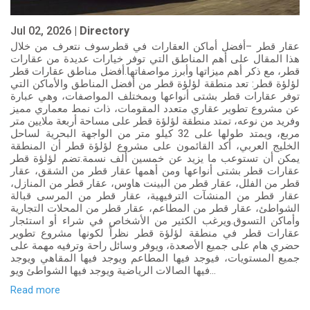
Jul 02, 2026 |
Directory
عقار قطر –أفضل أماكن العقارات في قطرسوف نتعرف من خلال
هذا المقال على أهم المناطق التي توفر خيارات عديدة من عقارات
قطر، مع ذكر أهم ميزاتها وأبرز مواصفاتها.أفضل مناطق عقارات قطر
لؤلؤة قطر: تعد منطقة لؤلؤة قطر من أفضل المناطق والأماكن التي
توفر عقارات قطر بشتى أنواعها وبمختلف المواصفات، وهي عبارة
عن مشروع تطوير عقاري متعدد المقومات، ذات نمط معماري مميز
وفريد من نوعه، تمتد منطقة لؤلؤة قطر على مساحة أربعة ملايين متر
مربع، ويمتد طولها على 32 كيلو متر من الواجهة البحرية لساحل
الخليج العربي، أكد القائمون على مشروع لؤلؤة قطر أن المنطقة
يمكن أن تستوعب ما يزيد عن خمسين ألف نسمة.تضم لؤلؤة قطر
عقارات قطر بشتى أنواعها ومن أهمها عقار قطر من الشقق، عقار
قطر من الفلل، عقار قطر من البينت هاوس، عقار قطر من المنازل،
عقار قطر من المنشآت الترفيهية، عقار قطر من المرسى قبالة
الشواطئ، عقار قطر من المطاعم، عقار قطر من المحلات التجارية
وأماكن التسوق.ويرغب الكثير من الأشخاص في شراء أو استئجار
عقارات قطر في منطقة لؤلؤة قطر نظراً لكونها مشروع تطوير
حضري هام على جميع الأصعدة، ويوفر وسائل راحة وترفيه مهمة على
جميع المستويات، فيوجد فيها المطاعم ويوجد فيها المقاهي ويوجد
فيها الصالات الرياضية ويوجد فيها الشواطئ ويو...
Read more