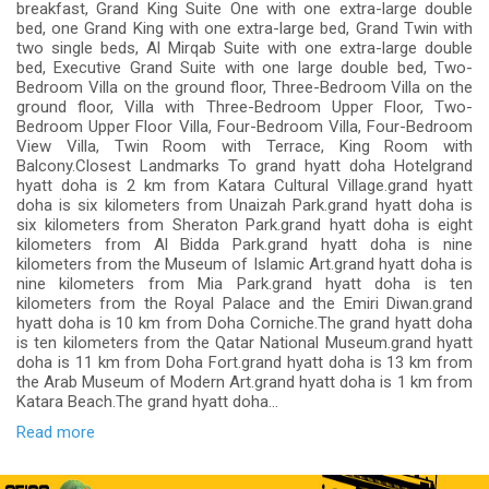
breakfast, Grand King Suite One with one extra-large double
bed, one Grand King with one extra-large bed, Grand Twin with
two single beds, Al Mirqab Suite with one extra-large double
bed, Executive Grand Suite with one large double bed, Two-
Bedroom Villa on the ground floor, Three-Bedroom Villa on the
ground floor, Villa with Three-Bedroom Upper Floor, Two-
Bedroom Upper Floor Villa, Four-Bedroom Villa, Four-Bedroom
View Villa, Twin Room with Terrace, King Room with
Balcony.Closest Landmarks To grand hyatt doha Hotelgrand
hyatt doha is 2 km from Katara Cultural Village.grand hyatt
doha is six kilometers from Unaizah Park.grand hyatt doha is
six kilometers from Sheraton Park.grand hyatt doha is eight
kilometers from Al Bidda Park.grand hyatt doha is nine
kilometers from the Museum of Islamic Art.grand hyatt doha is
nine kilometers from Mia Park.grand hyatt doha is ten
kilometers from the Royal Palace and the Emiri Diwan.grand
hyatt doha is 10 km from Doha Corniche.The grand hyatt doha
is ten kilometers from the Qatar National Museum.grand hyatt
doha is 11 km from Doha Fort.grand hyatt doha is 13 km from
the Arab Museum of Modern Art.grand hyatt doha is 1 km from
Katara Beach.The grand hyatt doha...
Read more