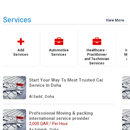
Services
View More
Add
Automotive
Healthcare -
Ins
Services
Services
Practitioner
Mai
and Technician
an
Services
S
Start Your Way To Most Trusted Car 
Service In Doha
Al Sadd , Doha
Professional Moving & packing 
international service provider
2,000 QAR / Per Hour
As Salatah , Doha