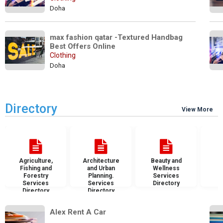
Doha
max fashion qatar -Textured Handbag 
Best Offers Online
Clothing
Doha
Directory
View More
Agriculture,
Architecture
Beauty and
B
Fishing and
and Urban
Wellness
S
Forestry
Planning.
Services
D
Services
Services
Directory
Directory
Directory
Alex Rent A Car