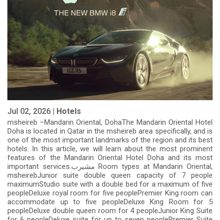
Jul 02, 2026 |
Hotels
msheireb –Mandarin Oriental, DohaThe Mandarin Oriental Hotel
Doha is located in Qatar in the msheireb area specifically, and is
one of the most important landmarks of the region and its best
hotels. In this article, we will learn about the most prominent
features of the Mandarin Oriental Hotel Doha and its most
important services.مشيرب Room types at Mandarin Oriental,
msheirebJunior suite double queen capacity of 7 people
maximumStudio suite with a double bed for a maximum of five
peopleDeluxe royal room for five peoplePremier King room can
accommodate up to five peopleDeluxe King Room for 5
peopleDeluxe double queen room for 4 peopleJunior King Suite
for 6 peopleDeluxe suite for up to seven peoplePremier Suite