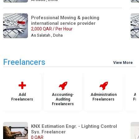
Professional Moving & packing 
international service provider
2,000 QAR / Per Hour
As Salatah , Doha
Freelancers
View More
Add
Accounting-
Administration
Ad
Freelancers
Auditing
Freelancers
Fr
Freelancers
KNX Estimation Engr. - Lighting Control 
Sys. Freelancer
0 QAR