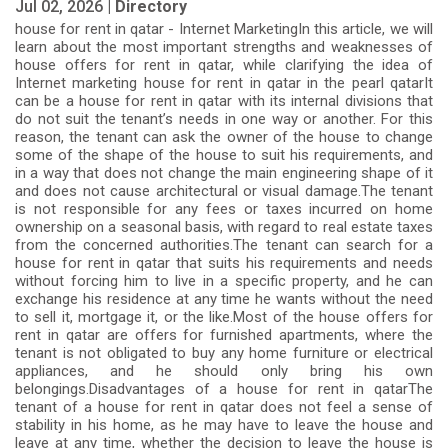
Jul 02, 2026 |
Directory
house for rent in qatar - Internet MarketingIn this article, we will
learn about the most important strengths and weaknesses of
house offers for rent in qatar, while clarifying the idea of
Internet marketing house for rent in qatar in the pearl qatarIt
can be a house for rent in qatar with its internal divisions that
do not suit the tenant’s needs in one way or another. For this
reason, the tenant can ask the owner of the house to change
some of the shape of the house to suit his requirements, and
in a way that does not change the main engineering shape of it
and does not cause architectural or visual damage.The tenant
is not responsible for any fees or taxes incurred on home
ownership on a seasonal basis, with regard to real estate taxes
from the concerned authorities.The tenant can search for a
house for rent in qatar that suits his requirements and needs
without forcing him to live in a specific property, and he can
exchange his residence at any time he wants without the need
to sell it, mortgage it, or the like.Most of the house offers for
rent in qatar are offers for furnished apartments, where the
tenant is not obligated to buy any home furniture or electrical
appliances, and he should only bring his own
belongings.Disadvantages of a house for rent in qatarThe
tenant of a house for rent in qatar does not feel a sense of
stability in his home, as he may have to leave the house and
leave at any time, whether the decision to leave the house is