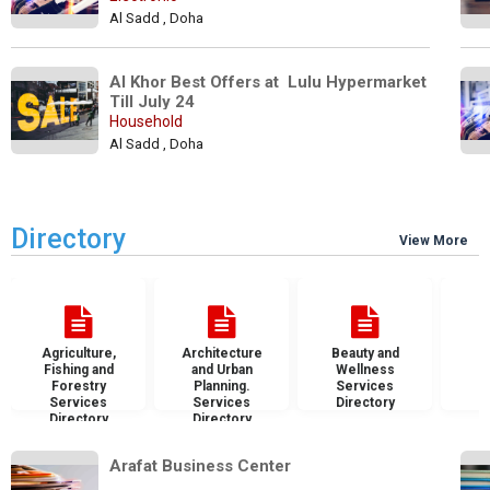
Al Sadd , Doha
Al Khor Best Offers at  Lulu Hypermarket 
Till July 24
Household
Al Sadd , Doha
Directory
View More
Agriculture,
Architecture
Beauty and
B
Fishing and
and Urban
Wellness
S
Forestry
Planning.
Services
D
Services
Services
Directory
Directory
Directory
Arafat Business Center