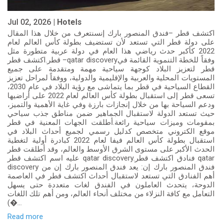
Jul 02, 2026 |
Hotels
اكتشف قطر –فندق المنصور بارك إنسنتعرف من خلال هذا المقال
على دولة قطر التي تستعد لأن تستضيف بطولة كأس العالم لعام
2022 كأكبر حدث رياضي هذا العام في دولة عربية متطورة مثل
قطر.اكتشف قطر –qatar discoveryوفقاً للخطة التنموية القائمة في
قطر لتعزيز البلاد كوجهة سياحية مهمة ومتقدمة على جميع
المستويات المحلية والعربية والإقليمية والدولية، ووفقاً لمراحل تعزيز
القطاع السياحية في قطر بما يتماشى مع رؤية البلاد في عام 2030،
تسعى قطر إلى استقبال بطولة كأس العالم لعام 2022 على أراضيها
ودعم السياحة بها من خلال إنجازات بارزة وفي غاية الأهمية والتميز،
حيث تستعد الدولة لاستقبال الجماهير ضمن مناطق جذب سياحي
بمقومات وميزات سياحية رائعة.أطلقت الجهات المعنية في قطر
موقع الكتروني متخصص كدليل رسمي لجميع أحداث البلاد في
استقبال بطولة كأس العالم فيفا لعام 2022 كبادرة أولية لتغطية
الحدث الأكبر على مستوى الشرق الأوسط والعالم، وقد أطلقت قطر
عليه اسم اكتشف قطر qatar discovery.فنادق اكتشف قطر qatar
discovery فندق المنصور بارك إن: يعد فندق المنصور بارك إن من
أهم الفنادق التي تستعد لاستقبال أحداث اكتشف قطر في العاصمة
الدوحة، يتحدث العاملون في الفندق لغات متعددة حتى يسهل
التعامل مع كافة النزلاء من مختلف أنحاء العالم، ومن أهم تلك اللغات
(�...
Read more