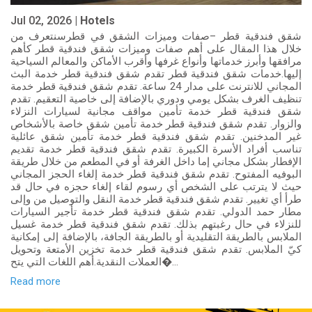
Jul 02, 2026 |
Hotels
شقق فندقية قطر –صفات وميزات الشقق في قطرسنتعرف من
خلال هذا المقال على أهم صفات وميزات شقق فندقية قطر كأهم
مرافقها وأبرز خدماتها وأنواع غرفها وأقرب الأماكن والمعالم السياحية
إليها.خدمات شقق فندقية قطر تقدم شقق فندقية قطر خدمة البث
المجاني للانترنت على مدار 24 ساعة. تقدم شقق فندقية قطر خدمة
تنظيف الغرف بشكل يومي ودوري بالإضافة إلى خاصية التعقيم. تقدم
شقق فندقية قطر خدمة تأمين مواقف مجانية لسيارات النزلاء
والزوار. تقدم شقق فندقية قطر خدمة تأمين شقق خاصة بالأشخاص
غير المدخنين. تقدم شقق فندقية قطر خدمة تأمين شقق عائلية
تناسب أفراد الأسرة الكبيرة. تقدم شقق فندقية قطر خدمة تقديم
الإفطار بشكل مجاني إما داخل الغرفة أو في المطعم من خلال طريقة
البوفيه المفتوح. تقدم شقق فندقية قطر خدمة إلغاء الحجز المجاني
حيث لا يترتب على الشخص أي رسوم لقاء إلغاء حجزه في حال قد
طرأ أي تغيير. تقدم شقق فندقية قطر خدمة النقل والتوصيل من وإلى
مطار حمد الدولي. تقدم شقق فندقية قطر خدمة تأجير السيارات
للنزلاء في حال رغبتهم بذلك. تقدم شقق فندقية قطر خدمة غسيل
الملابس بالطريقة التقليدية أو بالطريقة الجافة، بالإضافة إلى إمكانية
كيّ الملابس. تقدم شقق فندقية قطر خدمة تخزين الأمتعة وتحويل
العملات النقدية.أهم اللغات التي يتح�...
Read more