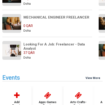
Doha
MECHANICAL ENGINEER FREELANCER
0 QAR
Doha
Looking For A Job: Freelancer - Data 
Analyst
37 QAR
Doha
Events
View More
Add
Apps-Games
Arts-Crafts-
Aut