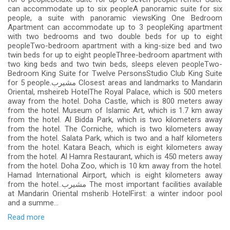
can accommodate up to six peopleA panoramic suite for six
people, a suite with panoramic viewsKing One Bedroom
Apartment can accommodate up to 3 peopleKing apartment
with two bedrooms and two double beds for up to eight
peopleTwo-bedroom apartment with a king-size bed and two
twin beds for up to eight peopleThree-bedroom apartment with
two king beds and two twin beds, sleeps eleven peopleTwo-
Bedroom King Suite for Twelve PersonsStudio Club King Suite
for 5 people.مشيرب Closest areas and landmarks to Mandarin
Oriental, msheireb HotelThe Royal Palace, which is 500 meters
away from the hotel. Doha Castle, which is 800 meters away
from the hotel. Museum of Islamic Art, which is 1.7 km away
from the hotel. Al Bidda Park, which is two kilometers away
from the hotel. The Corniche, which is two kilometers away
from the hotel. Salata Park, which is two and a half kilometers
from the hotel. Katara Beach, which is eight kilometers away
from the hotel. Al Hamra Restaurant, which is 450 meters away
from the hotel. Doha Zoo, which is 10 km away from the hotel.
Hamad International Airport, which is eight kilometers away
from the hotel..مشيرب The most important facilities available
at Mandarin Oriental msherib HotelFirst: a winter indoor pool
and a summe...
Read more