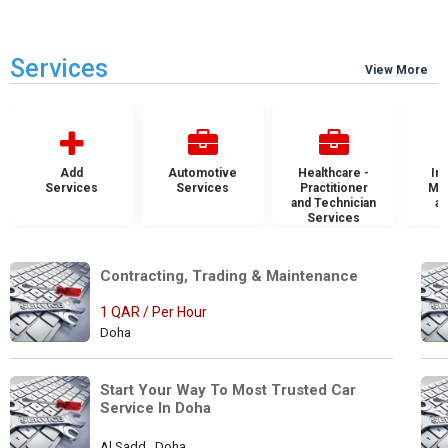
Services
View More
Add
Automotive
Healthcare -
Ins
Services
Services
Practitioner
Mai
and Technician
an
Services
S
Contracting, Trading & Maintenance 
1 QAR / Per Hour
Doha
Start Your Way To Most Trusted Car 
Service In Doha
Al Sadd , Doha