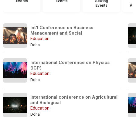
Events
Events
Sewing
Events
Acc
Int'l Conference on Business 
Management and Social
Education
Doha
International Conference on Physics 
(ICP)
Education
Doha
International conference on Agricultural 
and Biological
Education
Doha