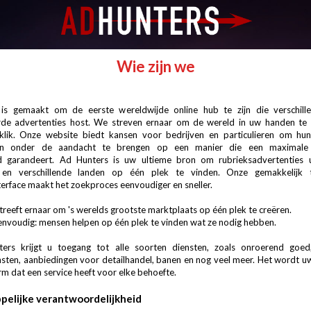
Wie zijn we
is gemaakt om de eerste wereldwijde online hub te zijn die verschill
eerde advertenties host. We streven ernaar om de wereld in uw handen te
 klik. Onze website biedt kansen voor bedrijven en particulieren om hun
n onder de aandacht te brengen op een manier die een maximale 
id garandeert. Ad Hunters is uw ultieme bron om rubrieksadvertenties 
 en verschillende landen op één plek te vinden. Onze gemakkelijk t
terface maakt het zoekproces eenvoudiger en sneller.
treeft ernaar om 's werelds grootste marktplaats op één plek te creëren.
eenvoudig: mensen helpen op één plek te vinden wat ze nodig hebben.
ers krijgt u toegang tot alle soorten diensten, zoals onroerend goed,
nsten, aanbiedingen voor detailhandel, banen en nog veel meer. Het wordt 
rm dat een service heeft voor elke behoefte.
elijke verantwoordelijkheid