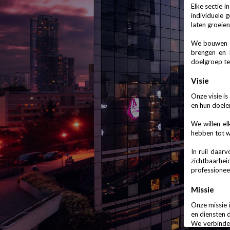
Elke sectie 
individuele g
laten groeie
We bouwen aa
brengen en 
doelgroep te
Visie
Onze visie i
en hun doele
We willen el
hebben tot w
In ruil daar
zichtbaarhei
professioneel
Missie
Onze missie 
en diensten 
We verbinden