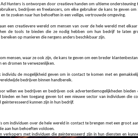
in Ad Hunters is ontworpen door creatieve handen om ultieme ondersteuning 
ebruikers, bedrijven en freelancers, om elke gebruiker de kans te geven om z
n en te zoeken naar hun behoeften in een veilige, vertrouwde omgeving.
n een creatievere wereld om mensen van over de hele wereld met elkaar 
hen de tools te bieden die ze nodig hebben om hun bedrijf te laten gr
 bereiken op manieren die nergens anders beschikbaar zijn.
s om mensen, waar ze ook zijn, de kans te geven om een ​​breder klantenbestan
n en dromen te verwezenlijken.
k individu de mogelijkheid geven om in contact te komen met en gemakkeli
ereldwijde bedrijven binnen handbereik.
voor willen we bedrijven en bedrijven ook advertentiemogelijkheden bieden
d bieden en hen toegang geven tot een nieuwe sector van individuen die c
 geïnteresseerd kunnen zijn in hun bedrijf.
is om individuen over de hele wereld in contact te brengen met een groot aan
die aan hun behoeften voldoen.
 verkopers met individuen die geïnteresseerd zijn in hun diensten en kunne