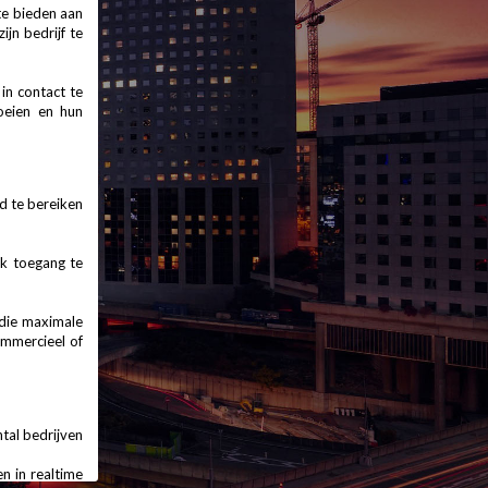
te bieden aan
ijn bedrijf te
in contact te
oeien en hun
d te bereiken
jk toegang te
 die maximale
ommercieel of
tal bedrijven
n in realtime